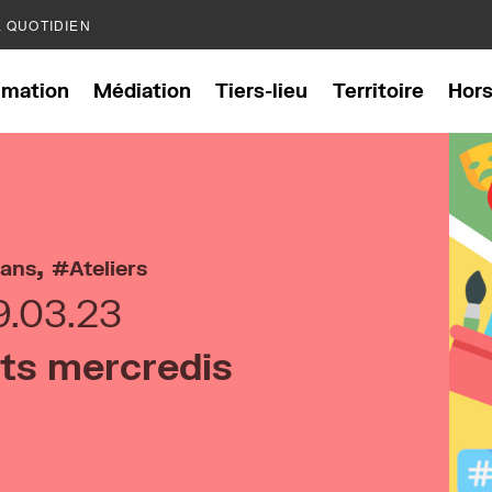
E QUOTIDIEN
mation
Médiation
Tiers-lieu
Territoire
Hor
,
 ans
Ateliers
9.03.23
its mercredis