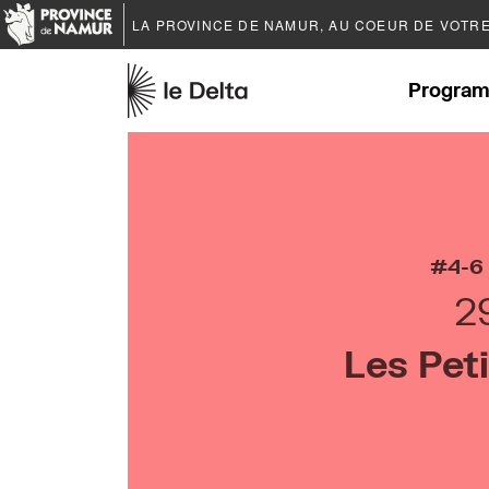
LA PROVINCE DE
NAMUR
, AU COEUR DE VOTR
Program
4-6
2
Les Pet