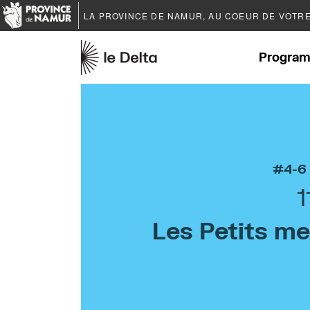
LA PROVINCE DE
NAMUR
, AU COEUR DE VOTR
Program
4-6
1
Les Petits me