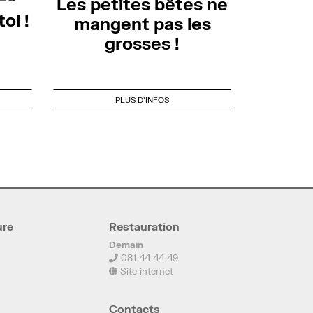
Les petites bêtes ne
oi !
mangent pas les
grosses !
PLUS D'INFOS
ure
Restauration
Demain
081 44 44 49
Site internet
Contacts