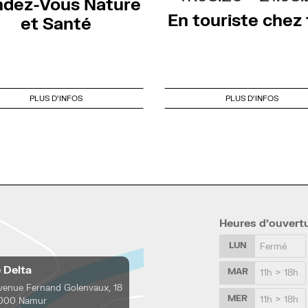
dez-Vous Nature
En touriste chez t
et Santé
PLUS D'INFOS
PLUS D'INFOS
Heures d’ouvert
LUN
Fermé
e Delta
MAR
11h > 18h
venue Fernand Golenvaux, 18
MER
11h > 18h
000 Namur