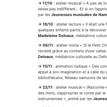
→ 11/10
: atelier musical « A pas de l
laisse pas indifférent… Et si on l’app
par les
Jeunesses musicales de Nam
→ 18/10
: atelier lecture « Il était une
quelques enfants partis à la découver
Madeleine Delvaux
, médiatrice cultu
→ 08/11
: atelier mixte « Si le Petit
revisité grâce au contenu d’une valise
Delvaux
, médiatrice culturelle au Del
→ 15/11
: animation ludique « Des con
appel à son imagination et à celle du
bibliothécaire, Réseau namurois de le
→ 22/11
: atelier musical « (Ra)conte
des mots, s’approprier le conte par le
instrumentale », animé par les
Jeunes