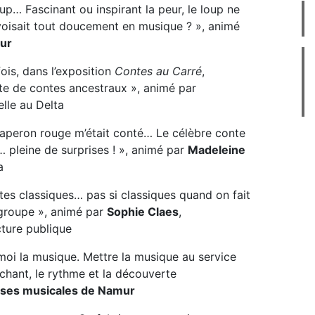
oup… Fascinant ou inspirant la peur, le loup ne
rivoisait tout doucement en musique ? », animé
ur
 fois, dans l’exposition
Contes au Carré
,
te de contes ancestraux », animé par
relle au Delta
 Chaperon rouge m’était conté… Le célèbre conte
… pleine de surprises ! », animé par
Madeleine
ta
tes classiques… pas si classiques quand on fait
 groupe », animé par
Sophie Claes
,
cture publique
-moi la musique. Mettre la musique au service
 chant, le rythme et la découverte
ses musicales de Namur