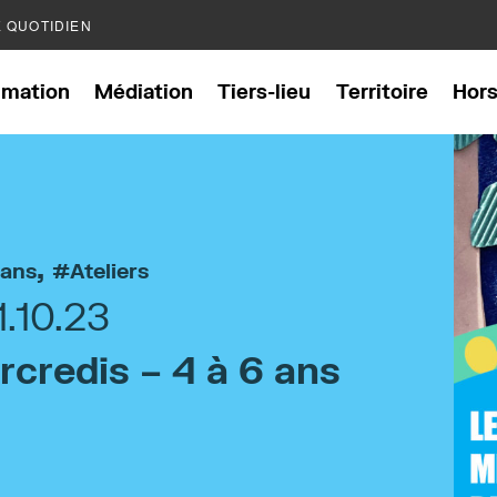
E QUOTIDIEN
mation
Médiation
Tiers-lieu
Territoire
Hor
,
 ans
Ateliers
1.10.23
rcredis – 4 à 6 ans