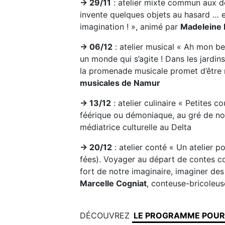
→ 29/11
: atelier mixte commun aux d
invente quelques objets au hasard … et
imagination ! », animé par
Madeleine 
→ 06/12
: atelier musical « Ah mon be
un monde qui s’agite ! Dans les jardins
la promenade musicale promet d’être r
musicales de Namur
→ 13/12
: atelier culinaire « Petites 
féérique ou démoniaque, au gré de no
médiatrice culturelle au Delta
→ 20/12
: atelier conté « Un atelier p
fées). Voyager au départ de contes co
fort de notre imaginaire, imaginer de
Marcelle Cogniat
, conteuse-bricoleu
DÉCOUVREZ
LE PROGRAMME POUR 