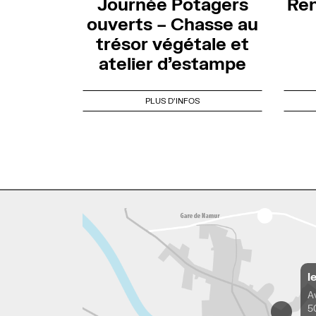
Journée Potagers
Ren
ouverts – Chasse au
trésor végétale et
atelier d’estampe
PLUS D'INFOS
l
A
5