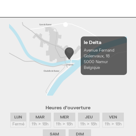
le Delta
Avenue Fernand
Golenvaux, 18
5000 Namur
Belgique
Heures d’ouverture
LUN
MAR
MER
JEU
VEN
Fermé
11h > 18h
11h > 18h
11h > 18h
11h > 18h
SAM
DIM