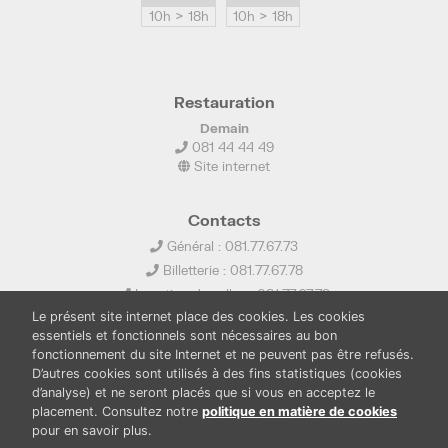
10h > 18h
10h > 18h
Restauration
Demain
081 44 44 49
Site internet
Contacts
Général : 081.77.67.73
Billetterie : 081.77.67.78
Location de salles : 081.77.67.79
Le présent site internet place des cookies. Les cookies
info@ledelta.be
essentiels et fonctionnels sont nécessaires au bon
fonctionnement du site Internet et ne peuvent pas être refusés.
D’autres cookies sont utilisés à des fins statistiques (cookies
d’analyse) et ne seront placés que si vous en acceptez le
placement. Consultez notre
politique en matière de cookies
pour en savoir plus.