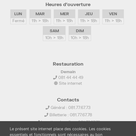
Heures d’ouverture
LUN
MAR
MER
JEU
VEN
Fermé
11h > 18h
11h > 18h
11h > 18h
11h > 18h
SAM
DIM
10h > 18h
10h > 18h
Restauration
Demain
081 44 44 49
Site internet
Contacts
Général : 081.77.67.73
Billetterie : 081.77.67.78
Location de salles : 081.77.67.79
Le présent site internet place des cookies. Les cookies
info@ledelta.be
essentiels et fonctionnels sont nécessaires au bon