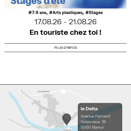
,
,
7-9 ans
Arts plastiques
Stages
17.08.26
21.08.26
En touriste chez toi !
PLUS D'INFOS
le Delta
Avenue Fernand
Golenvaux, 18
5000 Namur