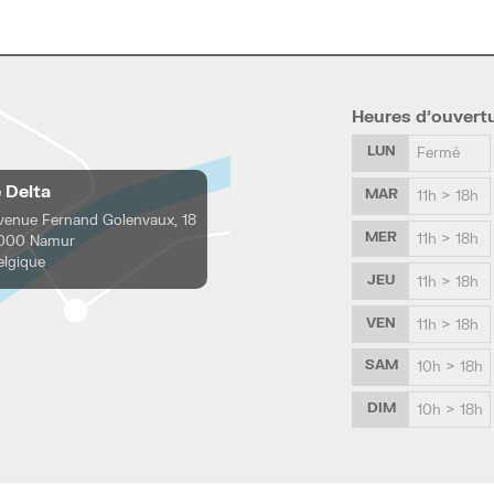
Heures d’ouvert
LUN
Fermé
e Delta
MAR
11h > 18h
venue Fernand Golenvaux, 18
MER
11h > 18h
000 Namur
elgique
JEU
11h > 18h
VEN
11h > 18h
SAM
10h > 18h
DIM
10h > 18h