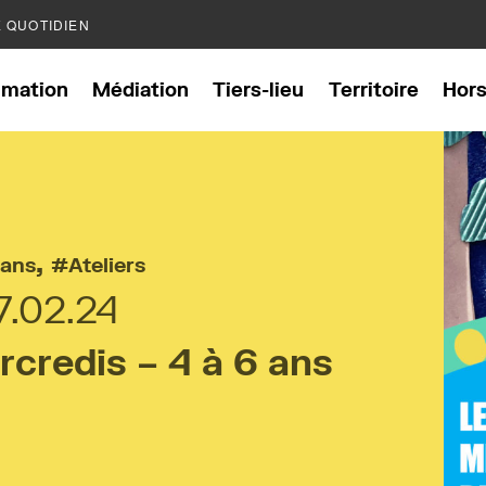
E QUOTIDIEN
mation
Médiation
Tiers-lieu
Territoire
Hor
,
 ans
Ateliers
7.02.24
rcredis – 4 à 6 ans