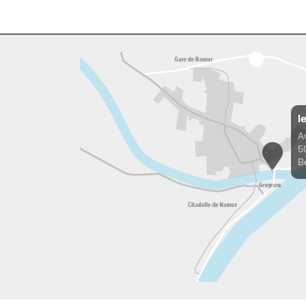
l
A
5
B