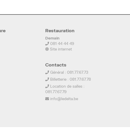
ure
Restauration
Demain
081 44 44 49
Site internet
Contacts
Général : 081.77.67.73
Billetterie : 081.77.67.78
Location de salles :
081.77.67.79
info@ledelta.be