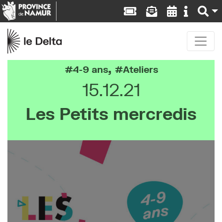
,
4-9 ans
Ateliers
15.12.21
Les Petits mercredis