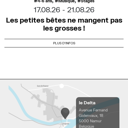
,
,
4-6 ans
Musique
Stages
17.08.26
21.08.26
Les petites bêtes ne mangent pas
les grosses !
PLUS D'INFOS
le Delta
Avenue Fernand
Golenvaux, 18
5000 Namur
Belgique