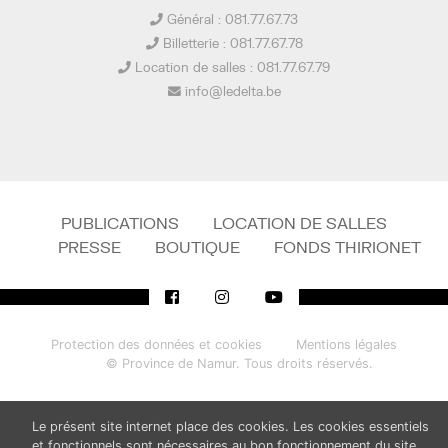
Général : 081.77.67.73
Billetterie : 081.77.67.78
Location de salles : 081.77.67.79
info@ledelta.be
PUBLICATIONS
LOCATION DE SALLES
PRESSE
BOUTIQUE
FONDS THIRIONET
Protection des données et cookies
Mentions légales
© Province de Namur. Tous droits réservés.
Le présent site internet place des cookies. Les cookies essentiels
et fonctionnels sont nécessaires au bon fonctionnement du site