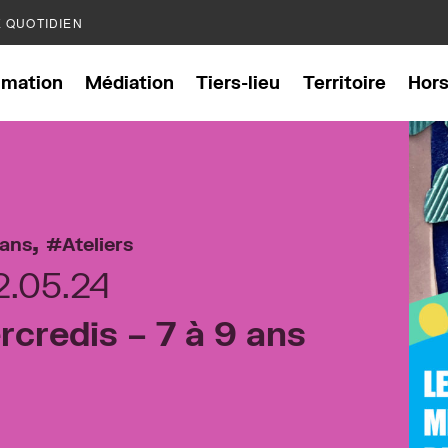
E QUOTIDIEN
mation
Médiation
Tiers-lieu
Territoire
Hor
,
 ans
Ateliers
2.05.24
rcredis – 7 à 9 ans