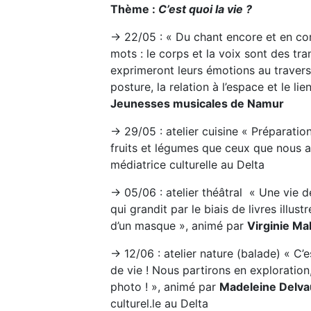
Thème :
C’est quoi la vie ?
→ 22/05 : « Du chant encore et en cor
mots : le corps et la voix sont des t
exprimeront leurs émotions au traver
posture, la relation à l’espace et le li
Jeunesses musicales de Namur
→ 29/05 : atelier cuisine « Préparatio
fruits et légumes que ceux que nous 
médiatrice culturelle au Delta
→ 05/06 : atelier théâtral « Une vie d
qui grandit par le biais de livres illu
d’un masque », animé par
Virginie Ma
→ 12/06 : atelier nature (balade) « C’e
de vie ! Nous partirons en exploration
photo ! », animé par
Madeleine Delva
culturel.le au Delta