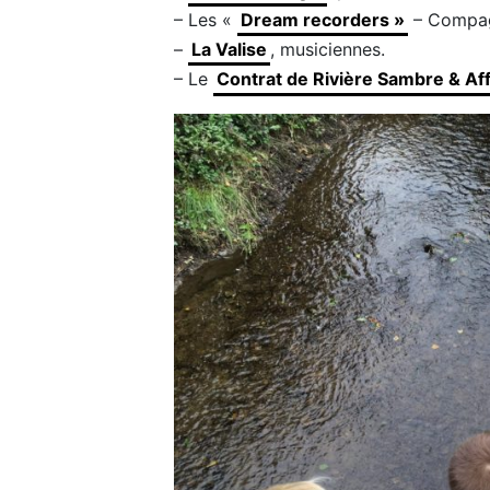
– Les «
Dream recorders »
– Compag
–
La Valise
, musiciennes.
– Le
Contrat de Rivière Sambre & Af