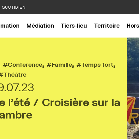
E QUOTIDIEN
mation
Médiation
Tiers-lieu
Territoire
Hor
,
,
,
,
Conférence
Famille
Temps fort
Théâtre
9.07.23
l’été / Croisière sur la
ambre