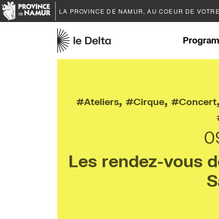
LA PROVINCE DE
NAMUR
, AU COEUR DE VOTR
Program
,
,
Ateliers
Cirque
Concert
0
Les rendez-vous de 
S