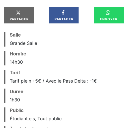
PARTAGER
PARTAGER
ENVOYER
Salle
Grande Salle
Horaire
14
h
30
Tarif
Tarif plein : 5€ / Avec le Pass Delta : -1€
Durée
1h30
Public
Étudiant.e.s, Tout public