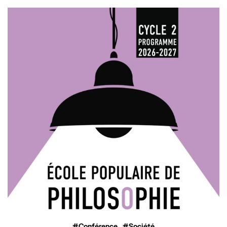
,
Conférence
Société