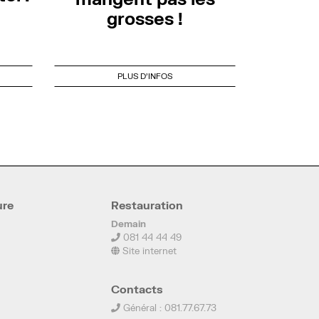
grosses !
PLUS D'INFOS
ure
Restauration
Demain
081 44 44 49
Site internet
Contacts
Général : 081.77.67.73