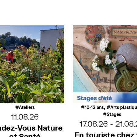
,
Ateliers
10-12 ans
Arts plastiq
Stages
11.08.26
17.08.26
21.08
dez-Vous Nature
En touriste chez t
et Santé