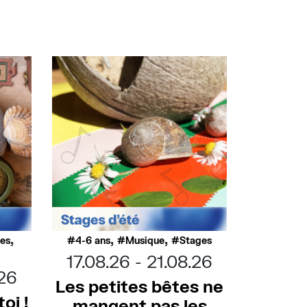
,
,
,
ues
4-6 ans
Musique
Stages
17.08.26
21.08.26
.26
Les petites bêtes ne
oi !
mangent pas les