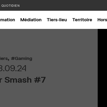
E QUOTIDIEN
mation
Médiation
Tiers-lieu
Territoire
Hor
,
iers
Gaming
8.09.24
r Smash #7