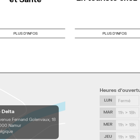
PLUS D'INFOS
PLUS D'INFOS
Heures d’ouvert
LUN
Fermé
e Delta
MAR
11h > 18h
venue Fernand Golenvaux, 18
MER
11h > 18h
000 Namur
elgique
JEU
11h > 18h