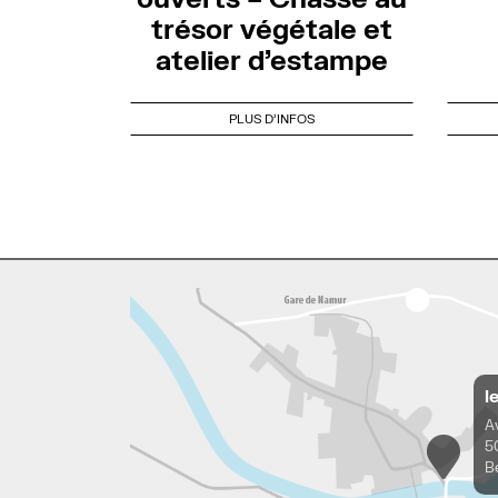
trésor végétale et
atelier d’estampe
PLUS D'INFOS
l
A
5
B