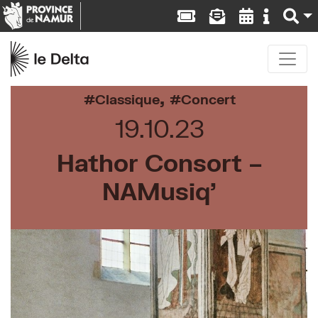
,
Classique
Concert
19.10.23
Hathor Consort –
NAMusiq’