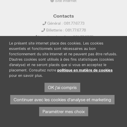
Site internet
Contacts
Général : 081.77.67.73
Billetterie : 081.77.67.78
Location de salles : 081.77.67.79
Le présent site internet place des cookies. Les cookies
info@ledelta.be
essentiels et fonctionnels sont nécessaires au bon
fonctionnement du site Internet et ne peuvent pas être refusés.
D’autres cookies sont utilisés à des fins statistiques (cookies
d’analyse) et ne seront placés que si vous en acceptez le
placement. Consultez notre
politique en matière de cookies
pour en savoir plus.
PUBLICATIONS
LOCATION DE SALLES
PRESSE
BOUTIQUE
FONDS THIRIONET
OK j'ai compris
Continuer avec les cookies d'analyse et marketing
Paramétrer mes choix
Protection des données et cookies
Mentions légales
© Province de Namur. Tous droits réservés.