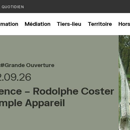
E QUOTIDIEN
mation
Médiation
Tiers-lieu
Territoire
Hor
Grande Ouverture
2.09.26
ence – Rodolphe Coster
mple Appareil