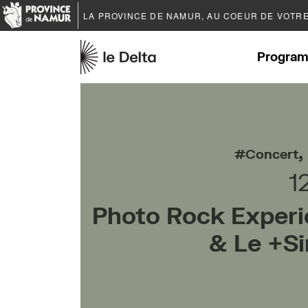
LA PROVINCE DE
NAMUR
, AU COEUR DE VOTR
Program
,
Concert
1
Photo Rock Experi
& Le +Si