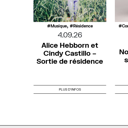
,
Musique
Résidence
Co
4.09.26
Alice Hebborn et
No
Cindy Castillo –
s
Sortie de résidence
PLUS D'INFOS