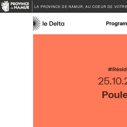
LA PROVINCE DE
NAMUR
, AU COEUR DE VOTR
Program
Rési
25.10.
Poule