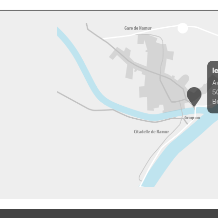
l
A
5
B