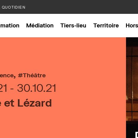
E QUOTIDIEN
mation
Médiation
Tiers-lieu
Territoire
Hor
,
dence
Théâtre
21
30.10.21
 et Lézard