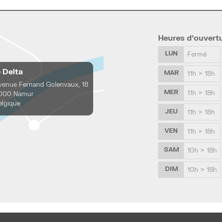
Heures d’ouvert
LUN
Fermé
e Delta
MAR
11h > 18h
venue Fernand Golenvaux, 18
MER
11h > 18h
000 Namur
elgique
JEU
11h > 18h
VEN
11h > 18h
SAM
10h > 18h
DIM
10h > 18h