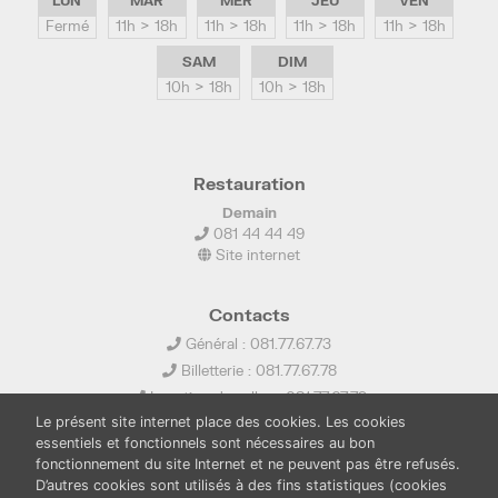
LUN
MAR
MER
JEU
VEN
Fermé
11h > 18h
11h > 18h
11h > 18h
11h > 18h
SAM
DIM
10h > 18h
10h > 18h
Restauration
Demain
081 44 44 49
Site internet
Contacts
Général : 081.77.67.73
Billetterie : 081.77.67.78
Location de salles : 081.77.67.79
Le présent site internet place des cookies. Les cookies
info@ledelta.be
essentiels et fonctionnels sont nécessaires au bon
fonctionnement du site Internet et ne peuvent pas être refusés.
D’autres cookies sont utilisés à des fins statistiques (cookies