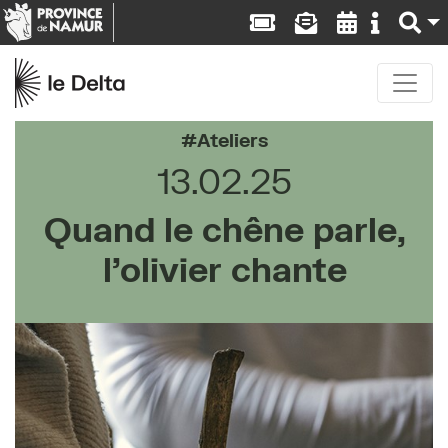
Ateliers
13.02.25
Quand le chêne parle,
l’olivier chante