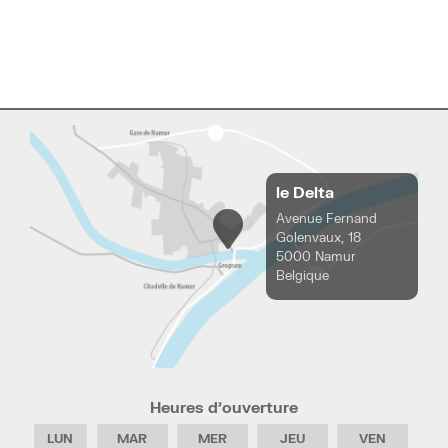
le Delta
Avenue Fernand
Golenvaux, 18
5000 Namur
Belgique
Heures d’ouverture
LUN
MAR
MER
JEU
VEN