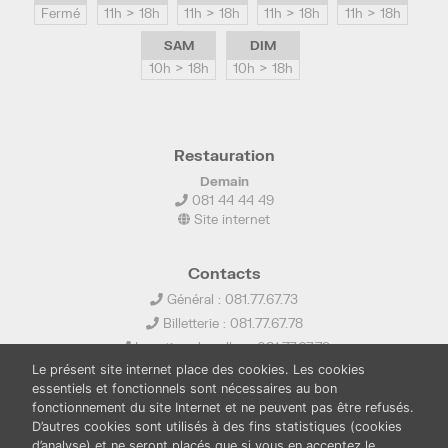
Fermé
11h > 18h
11h > 18h
11h > 18h
11h > 18h
SAM
DIM
10h > 18h
10h > 18h
Restauration
Demain
081 44 44 49
Site internet
Contacts
Général : 081.77.67.73
Billetterie : 081.77.67.78
Location de salles : 081.77.67.79
Le présent site internet place des cookies. Les cookies
info@ledelta.be
essentiels et fonctionnels sont nécessaires au bon
fonctionnement du site Internet et ne peuvent pas être refusés.
D’autres cookies sont utilisés à des fins statistiques (cookies
d’analyse) et ne seront placés que si vous en acceptez le