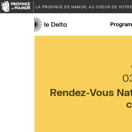
LA PROVINCE DE
NAMUR
, AU COEUR DE VOTR
Program
0
Rendez-Vous Natu
c