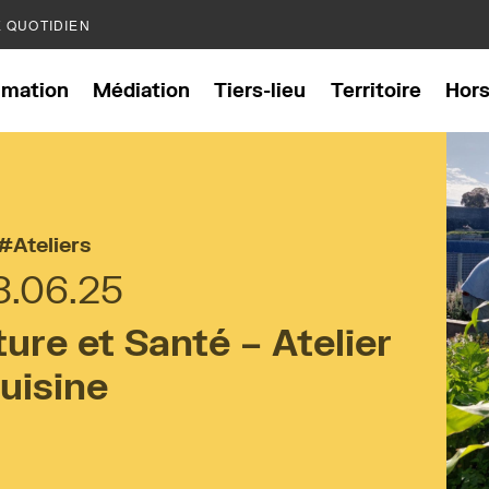
E QUOTIDIEN
mation
Médiation
Tiers-lieu
Territoire
Hor
Ateliers
3.06.25
re et Santé – Atelier
uisine