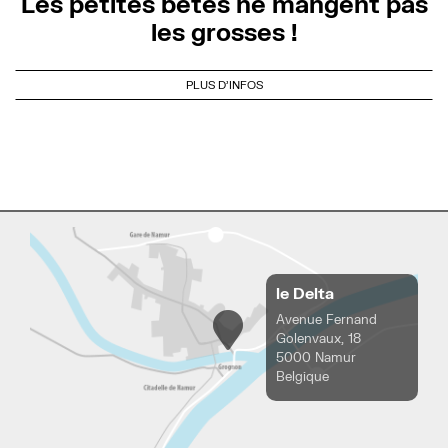
Les petites bêtes ne mangent pas
les grosses !
PLUS D'INFOS
le Delta
Avenue Fernand
Golenvaux, 18
5000 Namur
Belgique