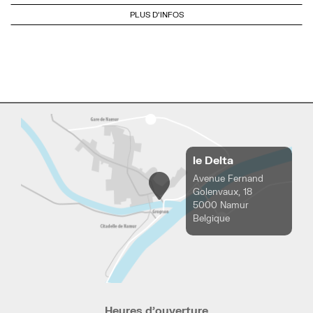
PLUS D'INFOS
le Delta
Avenue Fernand
Golenvaux, 18
5000 Namur
Belgique
Heures d’ouverture