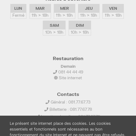
LUN
MAR
MER
JEU
VEN
Fermé
11h > 18h
11h > 18h
11h > 18h
11h > 18h
SAM
DIM
10h > 18h
10h > 18h
Restauration
Demain
081 44 44 49
Site internet
Contacts
Général : 081.77.67.73
Billetterie : 081.77.67.78
Location de salles : 081.77.67.79
Le présent site internet place des cookies. Les cookies
info@ledelta.be
essentiels et fonctionnels sont nécessaires au bon
fonctionnement du site Internet et ne peuvent pas être refusés.