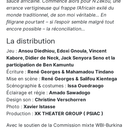
sauce africaine. Commence alors pour N’Zékou, une
errance vertigineuse qui frappe l’Africain exilé du
monde traditionnel, de son moi véritable… En
ﬁligrane pourtant – si l’espoir semble malgré tout
encore possible – la réconciliation…
La distribution
Jeu :
Ansou Diedhiou, Edoxi Gnoula, Vincent
Kabore, Didier de Neck, Jack Senyora Seno et la
participation de Ben Kamuntu
Écriture :
René Georges & Mahamadou Tindano
Mise en scène :
René Georges & Salifou Kientega
Scénographie & costumes :
Issa Ouedraogo
Éclairage et régie :
Amado Sawadogo
Design son :
Christine Verschorren
Photo :
Xavier Istasse
Production :
XK THEATER GROUP ( PSIAC )
Avec le soutien de la Commission mixte WBI-Burkina