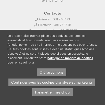
Site internet
Contacts
Général : 081.77.67.73
Billetterie : 081.77.67.78
Location de salles : 081.77.67.79
Le présent site internet place des cookies. Les cookies
info@ledelta.be
essentiels et fonctionnels sont nécessaires au bon
fonctionnement du site Internet et ne peuvent pas être refusés.
D’autres cookies sont utilisés à des fins statistiques (cookies
d’analyse) et ne seront placés que si vous en acceptez le
placement. Consultez notre
politique en matière de cookies
pour en savoir plus.
PUBLICATIONS
LOCATION DE SALLES
OK j'ai compris
PRESSE
BOUTIQUE
FONDS THIRIONET
Continuer avec les cookies d'analyse et marketing
Paramétrer mes choix
Protection des données et cookies
Mentions légales
© Province de Namur. Tous droits réservés.