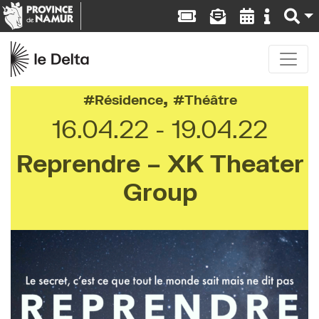
,
Résidence
Théâtre
16.04.22
19.04.22
Reprendre – XK Theater
Group