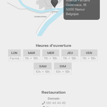
Avenue Fernand
Golenvaux, 18
5000 Namur
Belgique
Heures d’ouverture
LUN
MAR
MER
JEU
VEN
Fermé
11h > 18h
11h > 18h
11h > 18h
11h > 18h
SAM
DIM
10h > 18h
10h > 18h
Restauration
Demain
081 44 44 49