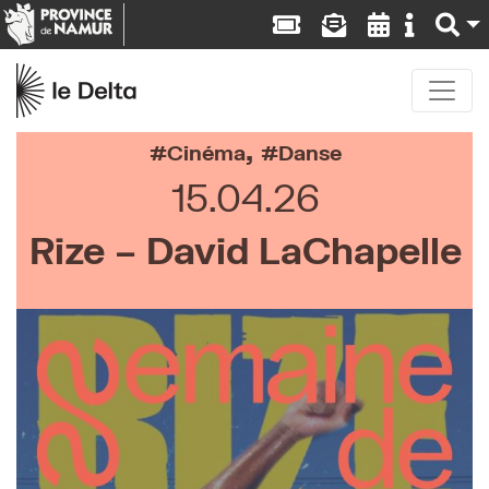
,
Cinéma
Danse
15.04.26
Rize – David LaChapelle