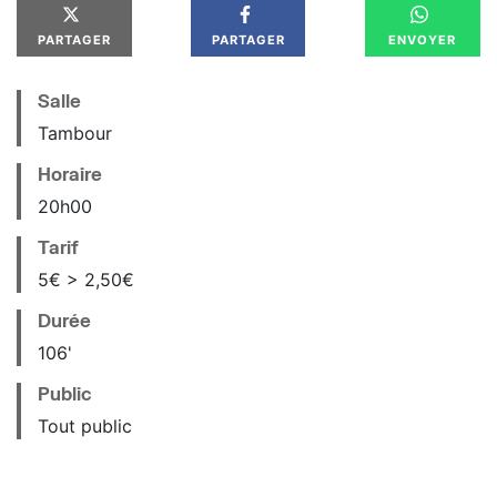
PARTAGER
PARTAGER
ENVOYER
Salle
Tambour
Horaire
20
h
00
Tarif
5€ > 2,50€
Durée
106'
Public
Tout public