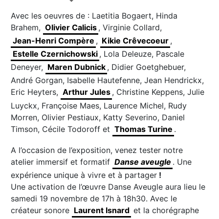
Avec les oeuvres de : Laetitia Bogaert, Hinda
Brahem,
Olivier Calicis
, Virginie Collard,
Jean-Henri Compère
,
Kikie Crêvecoeur
,
Estelle Czernichowski
, Lola Deleuze, Pascale
Deneyer,
Maren Dubnick
, Didier Goetghebuer,
André Gorgan, Isabelle Hautefenne, Jean Hendrickx,
Eric Heyters,
Arthur Jules
, Christine Keppens, Julie
Luyckx, Françoise Maes, Laurence Michel, Rudy
Morren, Olivier Pestiaux, Katty Severino, Daniel
Timson, Cécile Todoroff et
Thomas Turine
.
A l’occasion de l’exposition, venez tester notre
atelier immersif et formatif
Danse aveugle
. Une
expérience unique à vivre et à partager
!
Une activation de l’œuvre Danse Aveugle aura lieu le
samedi 19 novembre de 17h à 18h30. Avec le
créateur sonore
Laurent Isnard
et la chorégraphe