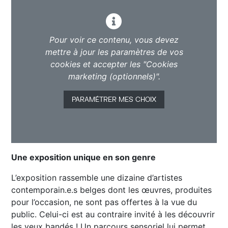
Pour voir ce contenu, vous devez
mettre à jour les paramètres de vos
cookies et accepter les "Cookies
marketing (optionnels)".
Dans les coulisses de l’exposition. Découvrez
PARAMÉTRER MES CHOIX
comment le photographe Olivier Calicis a guidé et
formé plusieurs artistes mal-voyants afin qu’ils/elles
créent une oeuvre pour cette exposition.
Une exposition unique en son genre
L’exposition rassemble une dizaine d’artistes
contemporain.e.s belges dont les œuvres, produites
pour l’occasion, ne sont pas offertes à la vue du
public. Celui-ci est au contraire invité à les découvrir
les yeux bandés ! Un parcours sensoriel lui permet