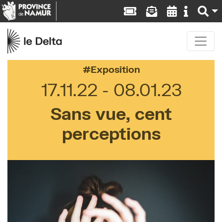
Exposition
17.11.22
08.01.23
Sans vue, cent
perceptions