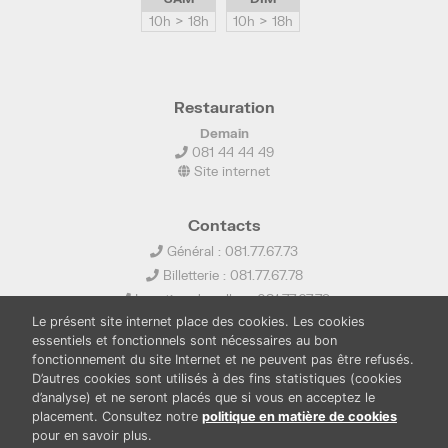
10h > 18h
10h > 18h
Restauration
Demain
081 44 44 49
Site internet
Contacts
Général : 081.77.67.73
Billetterie : 081.77.67.78
Location de salles : 081.77.67.79
Le présent site internet place des cookies. Les cookies
info@ledelta.be
essentiels et fonctionnels sont nécessaires au bon
fonctionnement du site Internet et ne peuvent pas être refusés.
D’autres cookies sont utilisés à des fins statistiques (cookies
d’analyse) et ne seront placés que si vous en acceptez le
placement. Consultez notre
politique en matière de cookies
pour en savoir plus.