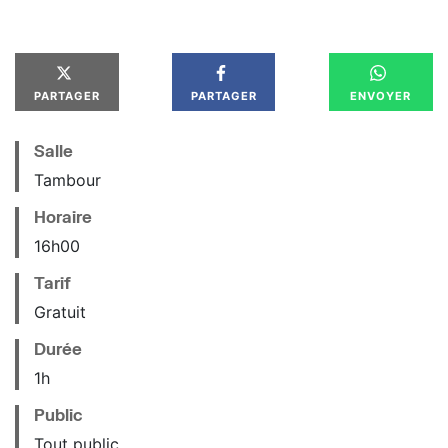
PARTAGER
PARTAGER
ENVOYER
Salle
Tambour
Horaire
16
h
00
Tarif
Gratuit
Durée
1h
Public
Tout public