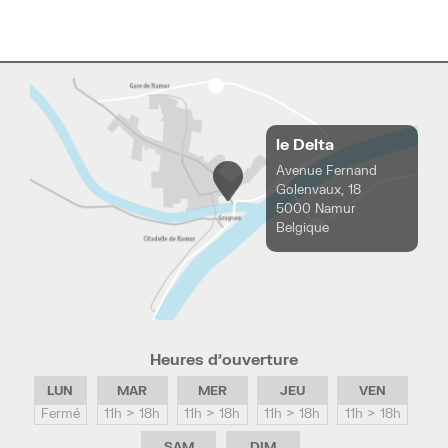
le Delta
Avenue Fernand
Golenvaux, 18
5000 Namur
Belgique
Heures d’ouverture
LUN
MAR
MER
JEU
VEN
Fermé
11h > 18h
11h > 18h
11h > 18h
11h > 18h
SAM
DIM