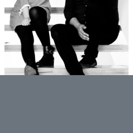
Mélange de pop électro mélancolique et de new
wave. Kärlek, ce duo amoureux namurois insuffle son
style dans ses compositions brossant les contours
de relations humaines hors normes et intenses.
Duo amoureux résident à Namur.
Le projet Kärlek a commencé début 2017 par une