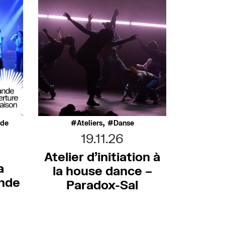
,
nde
Ateliers
Danse
19.11.26
Atelier d’initiation à
a
la house dance –
nde
Paradox-Sal