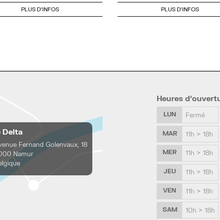
PLUS D'INFOS
PLUS D'INFOS
Heures d’ouvert
LUN
Fermé
e Delta
MAR
11h > 18h
venue Fernand Golenvaux, 18
MER
11h > 18h
000 Namur
elgique
JEU
11h > 18h
VEN
11h > 18h
SAM
10h > 18h