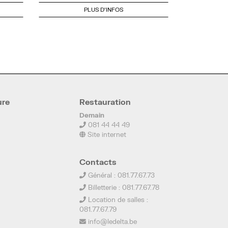
PLUS D'INFOS
ure
Restauration
Demain
081 44 44 49
Site internet
Contacts
Général : 081.77.67.73
Billetterie : 081.77.67.78
Location de salles :
081.77.67.79
info@ledelta.be