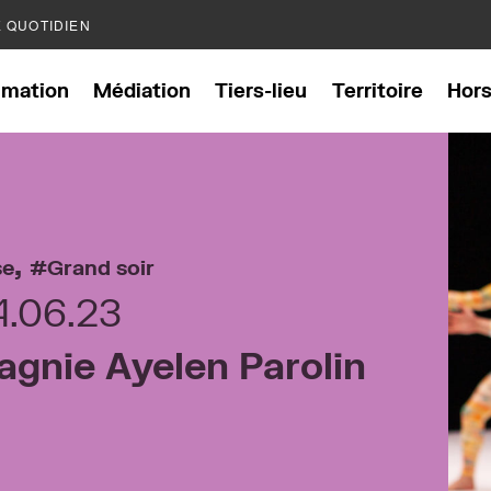
E QUOTIDIEN
mation
Médiation
Tiers-lieu
Territoire
Hor
,
se
Grand soir
4.06.23
gnie Ayelen Parolin