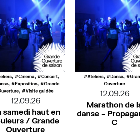
,
,
,
,
,
eliers
Cinéma
Concert
Ateliers
Danse
Gra
,
,
anse
Exposition
Grande
Ouverture
,
uverture
Visite guidée
12.09.26
12.09.26
Marathon de l
 samedi haut en
danse – Propaga
uleurs / Grande
C
Ouverture