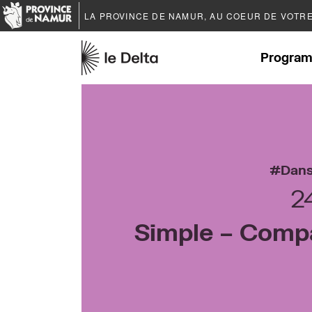
LA PROVINCE DE
NAMUR
, AU COEUR DE VOTR
Program
Dan
2
Simple – Compa