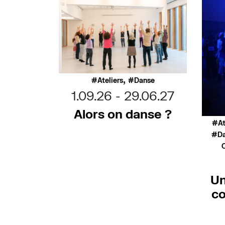
,
Ateliers
Danse
1.09.26
29.06.27
Alors on danse ?
At
D
O
Un
co