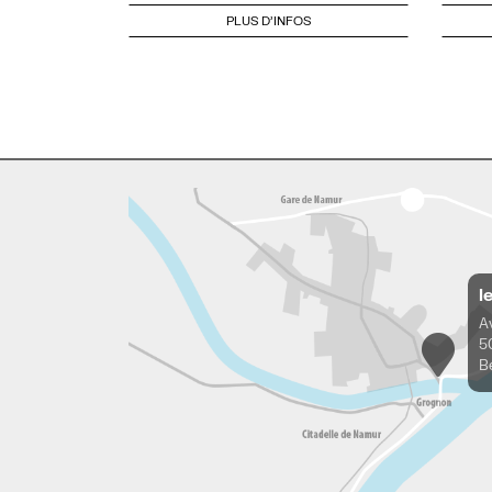
PLUS D'INFOS
l
A
5
B