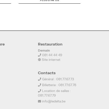
ure
Restauration
Demain
081 44 44 49
Site internet
Contacts
Général : 081.77.67.73
Billetterie : 081.77.67.78
Location de salles :
081.77.67.79
info@ledelta.be