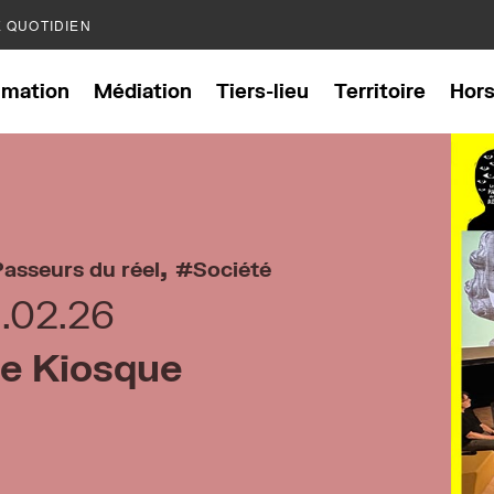
E QUOTIDIEN
mation
Médiation
Tiers-lieu
Territoire
Hor
,
Passeurs du réel
Société
1.02.26
ée Kiosque