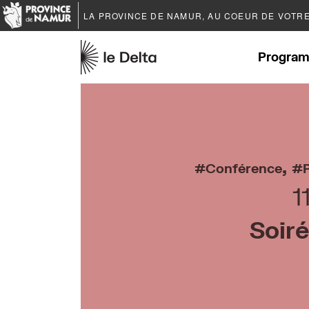
LA PROVINCE DE
NAMUR
, AU COEUR DE VOTR
Program
,
Conférence
1
Soir