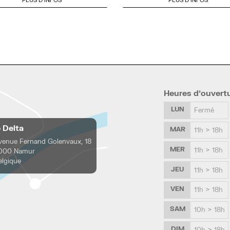
Heures d’ouvert
LUN
Fermé
e Delta
MAR
11h > 18h
venue Fernand Golenvaux, 18
MER
11h > 18h
000 Namur
elgique
JEU
11h > 18h
VEN
11h > 18h
SAM
10h > 18h
DIM
10h > 18h