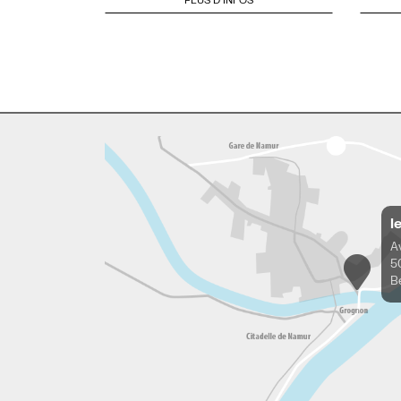
l
A
5
B