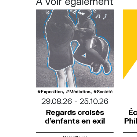
À voir également
,
,
Exposition
Médiation
Société
29.08.26
25.10.26
Éc
Regards croisés
Phi
d’enfants en exil
PLUS D'INFOS