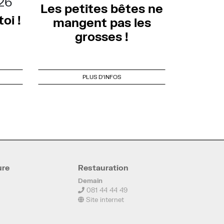
.26
Les petites bêtes ne
oi !
mangent pas les
grosses !
PLUS D'INFOS
ure
Restauration
Demain
081 44 44 49
Site internet