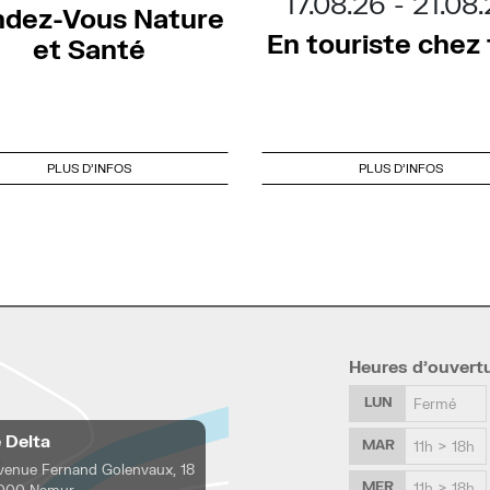
17.08.26
21.08
dez-Vous Nature
En touriste chez t
et Santé
PLUS D'INFOS
PLUS D'INFOS
Heures d’ouvert
LUN
Fermé
e Delta
MAR
11h > 18h
venue Fernand Golenvaux, 18
MER
11h > 18h