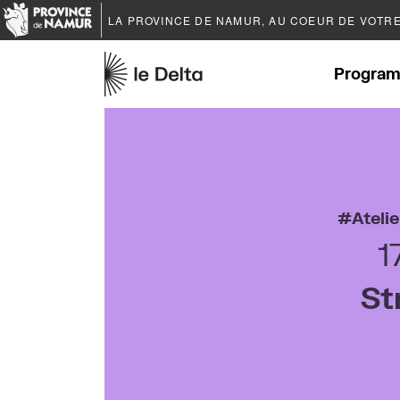
LA PROVINCE DE
NAMUR
, AU COEUR DE VOTR
Program
Atelie
1
St