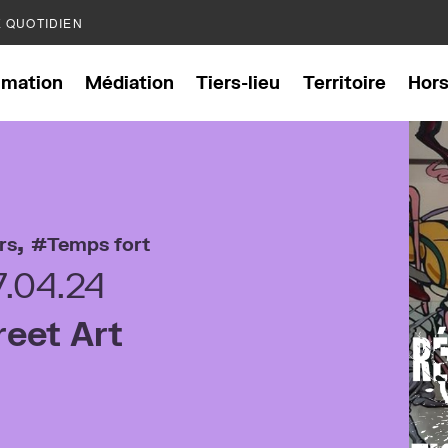
E QUOTIDIEN
mation
Médiation
Tiers-lieu
Territoire
Hor
,
rs
Temps fort
7.04.24
reet Art