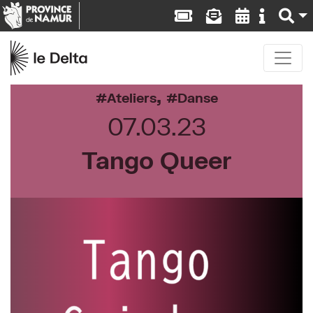
,
Ateliers
Danse
07.03.23
Tango Queer