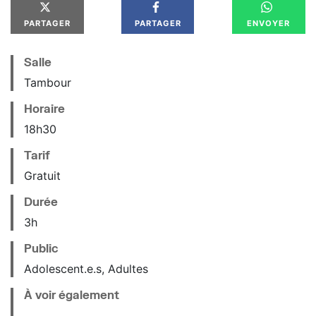
PARTAGER
PARTAGER
ENVOYER
Salle
Tambour
Horaire
18
h
30
Tarif
Gratuit
Durée
3h
Public
Adolescent.e.s, Adultes
À voir également