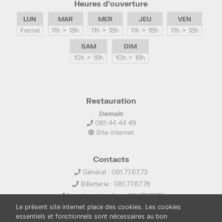
Heures d’ouverture
LUN
MAR
MER
JEU
VEN
Fermé
11h > 18h
11h > 18h
11h > 18h
11h > 18h
SAM
DIM
10h > 18h
10h > 18h
Restauration
Demain
081 44 44 49
Site internet
Contacts
Général : 081.77.67.73
Billetterie : 081.77.67.78
Location de salles : 081.77.67.79
Le présent site internet place des cookies. Les cookies
info@ledelta.be
essentiels et fonctionnels sont nécessaires au bon