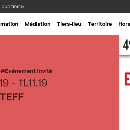
E QUOTIDIEN
mation
Médiation
Tiers-lieu
Territoire
Hor
,
Evénement invité
.19
11.11.19
TEFF