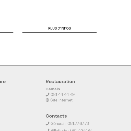
PLUS D'INFOS
ure
Restauration
Demain
081 44 44 49
Site internet
Contacts
Général : 081.77.67.73
Billetterie : 081.77.67.78