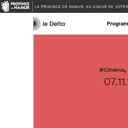
LA PROVINCE DE
NAMUR
, AU COEUR DE VOTR
Program
Cinéma
07.11