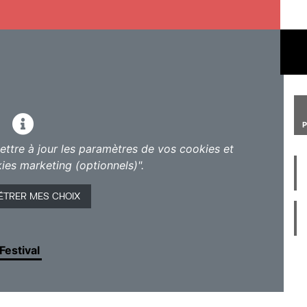
ESTIVAL NAMUR
 Film Festival
propose au grand public, aux
cernées
une image positive de la personne en
tés et ses capacités, bien loin des clichés
ttre à jour les paramètres de vos cookies et
présente
une sélection d’oeuvres belges et
ies marketing (optionnels)".
tographique
, où tous les genres sont abordés :
 film d’animation au documentaire et à la
ÉTRER MES CHOIX
d’
un événement 100 % accessible
où chaque
it !
 Festival