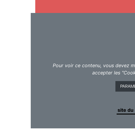
THE EXTRAORDINARY FILM F
Unique en Belgique,
The Extraordinary
professionnels et aux personnes con
situation de handicap
, dans ses réali
usuels.
Pour voir ce contenu, vous devez me
Organisé tous les 2 ans, l’événement 
accepter les "Cook
étrangères de grand qualité cinéma
du court-métrage au long-métrage, du
PARAM
fiction… le tout, bien entendu, au sein 
film projeté est sous-titré et audiodécr
Toutes les informations sur le
site du