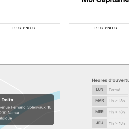
PLUS D'INFOS
PLUS D'INFOS
Heures d’ouvert
LUN
Fermé
e Delta
MAR
11h > 18h
venue Fernand Golenvaux, 18
MER
11h > 18h
000 Namur
elgique
JEU
11h > 18h