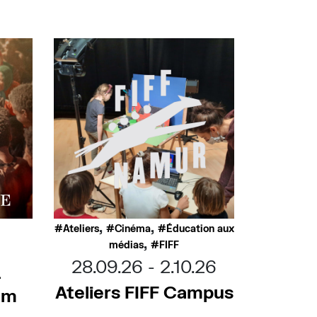
,
,
Ateliers
Cinéma
Éducation aux
,
médias
FIFF
28.09.26
2.10.26
–
Ateliers FIFF Campus
ilm
e