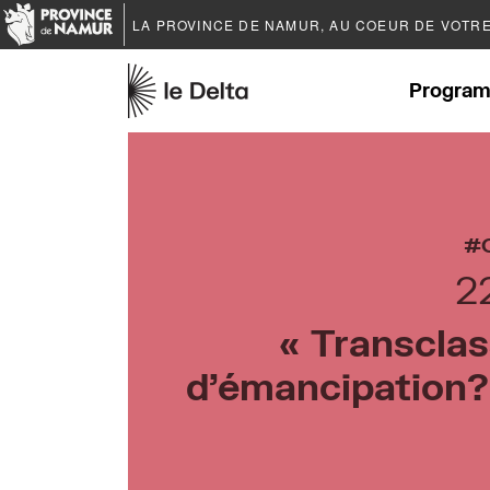
LA PROVINCE DE
NAMUR
, AU COEUR DE VOTR
Program
2
« Transcla
d’émancipation?