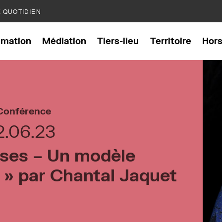
E QUOTIDIEN
mation
Médiation
Tiers-lieu
Territoire
Hor
Conférence
2.06.23
sses – Un modèle
 » par Chantal Jaquet