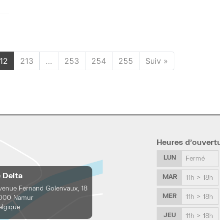
12
213
…
253
254
255
Suiv »
Heures d’ouvert
LUN
Fermé
e Delta
MAR
11h > 18h
venue Fernand Golenvaux, 18
MER
11h > 18h
000 Namur
elgique
JEU
11h > 18h