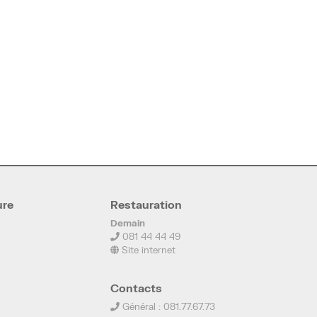
ure
Restauration
Demain
081 44 44 49
Site internet
Contacts
Général : 081.77.67.73