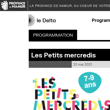
LA PROVINCE DE
NAMUR
, AU COEUR DE VOTR
Program
PROGRAMMATION
Les Petits mercredis
22 mai 2021