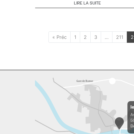
LIRE LA SUITE
« Préc
1
2
3
…
211
2
l
A
5
B