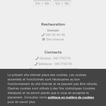
10h > 18h
10h > 18h
Restauration
Demain
081 44 44 49
Site internet
Contacts
Général : 081.77.67.73
Billetterie : 081.77.67.78
Location de salles : 081.77.67.79
Le présent site internet place des cookies. Les cookies
info@ledelta.be
essentiels et fonctionnels sont nécessaires au bon
fonctionnement du site Internet et ne peuvent pas être refusés.
D’autres cookies sont utilisés à des fins statistiques (cookies
d’analyse) et ne seront placés que si vous en acceptez le
placement. Consultez notre
politique en matière de cookies
pour en savoir plus.