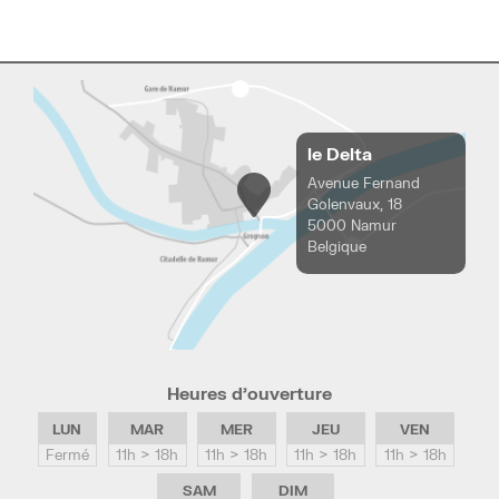
le Delta
Avenue Fernand
Golenvaux, 18
5000 Namur
Belgique
Heures d’ouverture
LUN
MAR
MER
JEU
VEN
Fermé
11h > 18h
11h > 18h
11h > 18h
11h > 18h
SAM
DIM