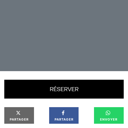
des populations humaine et animale, les rares
survivants vivent sous la menace de ces créatures
très sensibles aux sons, et doivent par conséquent
demeurer dans le silence. Une famille du Midwest va
devoir apprendre à lutter pour survivre, alors que la
mère est sur le point d’accoucher.
Un film d’horreur savoureux pour les cinéphiles
amateurs de sensations fortes!
RÉSERVER
PARTAGER
PARTAGER
ENVOYER