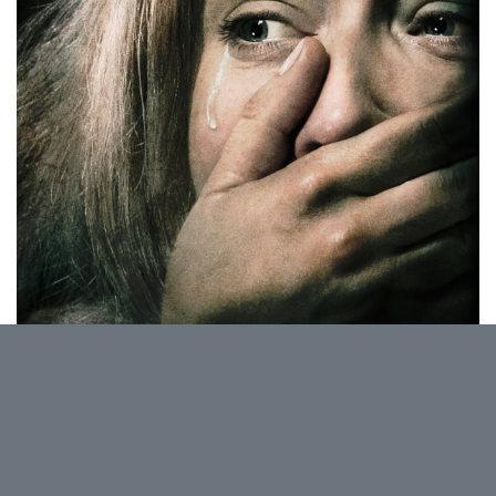
« Avec ou sans popcorn. Films,
bavardages et maïs soufflé
s » est
le cinéclub destiné aux jeunes
moins de 30 ans!