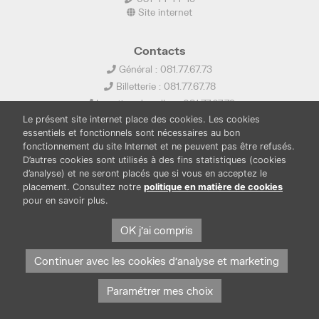
Site internet
Contacts
Général : 081.77.67.73
Billetterie : 081.77.67.78
Location de salles : 081.77.67.79
Le présent site internet place des cookies. Les cookies
info@ledelta.be
essentiels et fonctionnels sont nécessaires au bon
fonctionnement du site Internet et ne peuvent pas être refusés.
D’autres cookies sont utilisés à des fins statistiques (cookies
d’analyse) et ne seront placés que si vous en acceptez le
placement. Consultez notre
politique en matière de cookies
pour en savoir plus.
PUBLICATIONS
LOCATION DE SALLES
OK j'ai compris
PRESSE
BOUTIQUE
FONDS THIRIONET
Continuer avec les cookies d'analyse et marketing
Paramétrer mes choix
Protection des données et cookies
Mentions légales
© Province de Namur. Tous droits réservés.