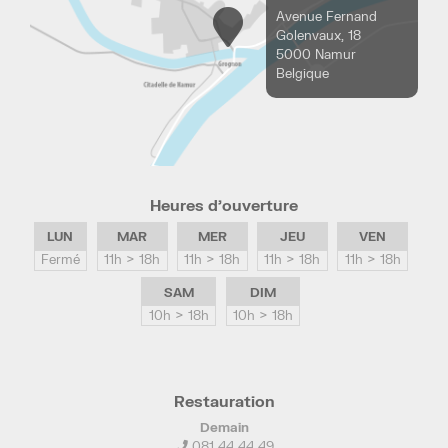
Avenue Fernand
Golenvaux, 18
5000 Namur
Belgique
Heures d’ouverture
LUN
MAR
MER
JEU
VEN
Fermé
11h > 18h
11h > 18h
11h > 18h
11h > 18h
SAM
DIM
10h > 18h
10h > 18h
Restauration
Demain
081 44 44 49