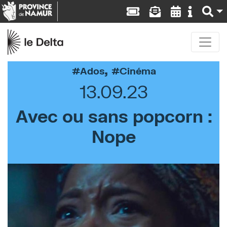
,
Ados
Cinéma
13.09.23
Avec ou sans popcorn :
Nope