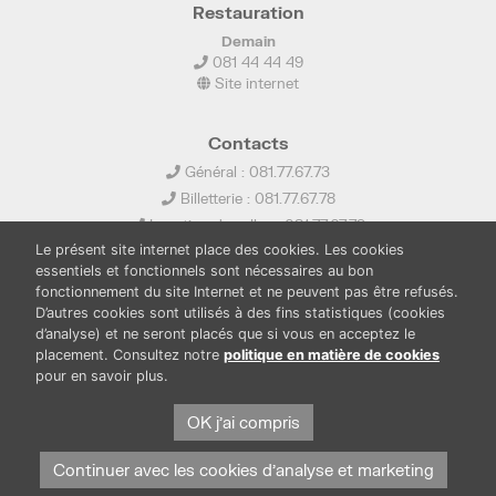
Restauration
Demain
081 44 44 49
Site internet
Contacts
Général : 081.77.67.73
Billetterie : 081.77.67.78
Location de salles : 081.77.67.79
Le présent site internet place des cookies. Les cookies
info@ledelta.be
essentiels et fonctionnels sont nécessaires au bon
fonctionnement du site Internet et ne peuvent pas être refusés.
D’autres cookies sont utilisés à des fins statistiques (cookies
d’analyse) et ne seront placés que si vous en acceptez le
placement. Consultez notre
politique en matière de cookies
pour en savoir plus.
PUBLICATIONS
LOCATION DE SALLES
PRESSE
BOUTIQUE
FONDS THIRIONET
OK j'ai compris
Continuer avec les cookies d'analyse et marketing