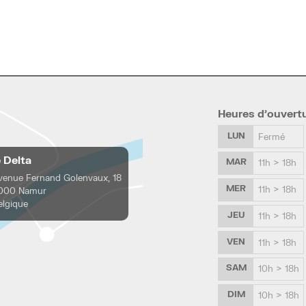
Heures d’ouvert
LUN
Fermé
e Delta
MAR
11h > 18h
venue Fernand Golenvaux, 18
MER
11h > 18h
000 Namur
elgique
JEU
11h > 18h
VEN
11h > 18h
SAM
10h > 18h
DIM
10h > 18h