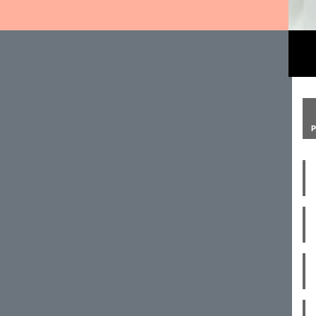
nent dispenser leurs rimes acerbes pour une
ta !
 un peu les deux à la fois. Autrice,
uxelloise s’identifie à des rappeuses telles
e la sorte : « Je suis une femme féministe
as d’être aussi vulgaire et trash qu’un homme
mplement le droit d’être aussi médiocre qu’un
n passant par « Qu’il En Pleuve » ce que
ut, c’est l’émotion qui est à chaque fois très