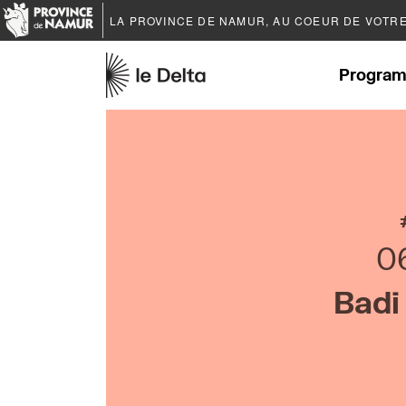
LA PROVINCE DE
NAMUR
, AU COEUR DE VOTR
Program
0
Badi