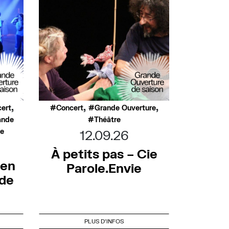
,
,
,
ert
Concert
Grande Ouverture
ande
Théâtre
ée
12.09.26
À petits pas – Cie
 en
Parole.Envie
nde
PLUS D'INFOS