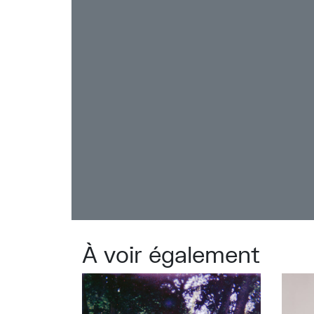
BANXV
, un nom inspiré par le mythiq
que chaque Congolais fasse preuve de
manquements de l’État. Cette passion 
sous le refrain de
‘Kitendi’
, ode à la S
Personnes Élégantes
) et à sa dimensi
Signé sur les rangs du label BBE (Roy 
Carl Craig), le nouvel album de Badi t
dictionnaire. Si le français est la la
sur
‘Trouble-Fête’
embrassent bel et bi
entrepreneur et voix de son temps, Bad
continu et sans confinement.
À voir également