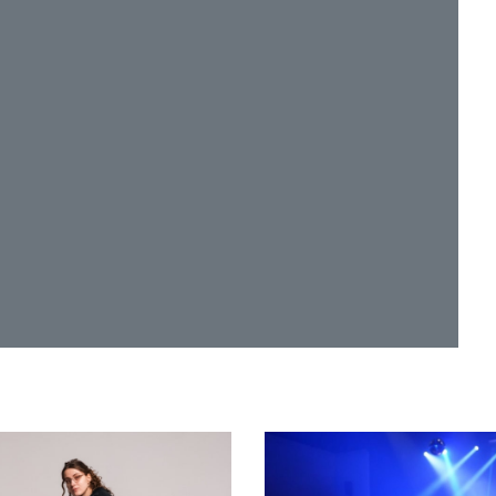
ue
Article XV
, législation imaginaire qui voudrait
 débrouillardise pour surmonter les
pour les fringues se matérialise également
APE (
Société des Ambianceurs et des
on contestataire.
Ayers, Madlib, WILL.I.AM, Laurent Garnier &
raverse les frontières et se danse sans
ngue maternelle des morceaux, les rythmes posés
en une dimension universelle. Rappeur,
i donne ici le meilleur de lui-même. En flux