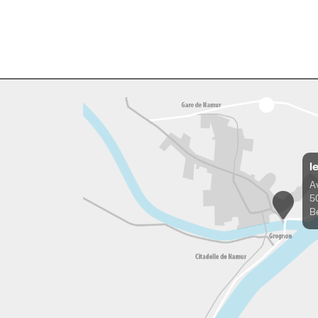
l
A
5
B