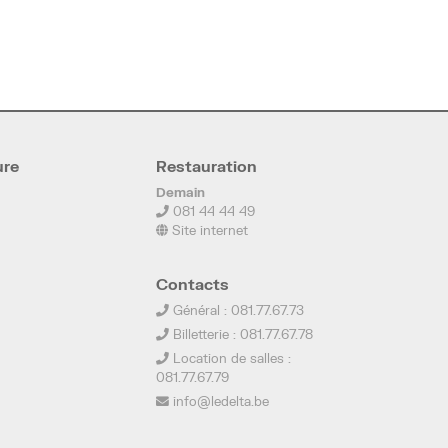
ure
Restauration
Demain
081 44 44 49
Site internet
Contacts
Général : 081.77.67.73
Billetterie : 081.77.67.78
Location de salles :
081.77.67.79
info@ledelta.be