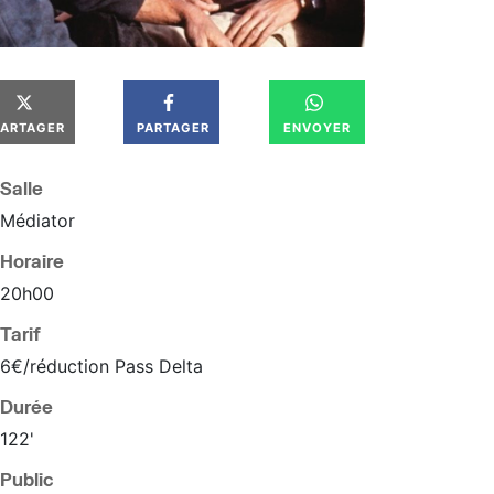
PARTAGER
PARTAGER
ENVOYER
Salle
Médiator
Horaire
20
h
00
Tarif
6€/réduction Pass Delta
Durée
122'
Public