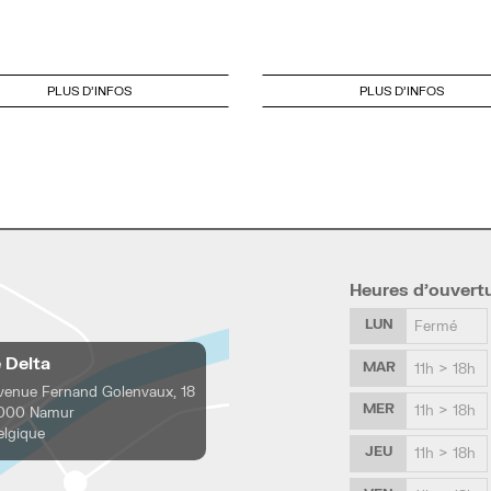
PLUS D'INFOS
PLUS D'INFOS
Heures d’ouvert
LUN
Fermé
e Delta
MAR
11h > 18h
venue Fernand Golenvaux, 18
MER
11h > 18h
000 Namur
elgique
JEU
11h > 18h