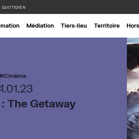
E QUOTIDIEN
mation
Médiation
Tiers-lieu
Territoire
Hor
Cinéma
4.01.23
 : The Getaway