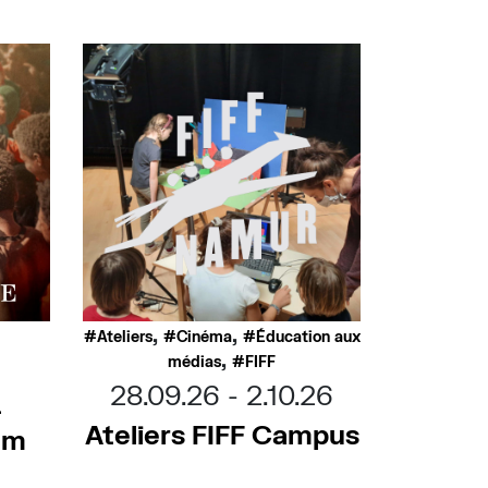
,
,
Ateliers
Cinéma
Éducation aux
,
médias
FIFF
28.09.26
2.10.26
–
Ateliers FIFF Campus
ilm
e