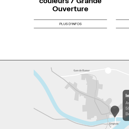
couleurs / Grande
Ouverture
PLUS D'INFOS
l
A
5
B