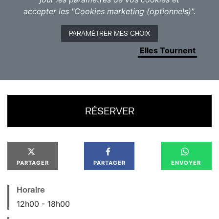
aussi créé Hollywood. Leur point commun ? Ce sont
accepter les "Cookies marketing (optionnels)".
toutes des femmes et elles ont (presque) toutes été
oubliées.
PARAMÉTRER MES CHOIX
Séance animée et présentée par
Elles Tournent
RÉSERVER
PARTAGER
PARTAGER
ENVOYER
Horaire
12
h
00
18
h
00