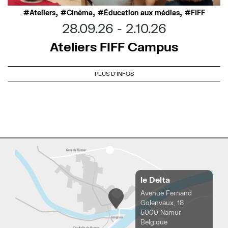
,
,
,
Ateliers
Cinéma
Éducation aux médias
FIFF
28.09.26
2.10.26
Ateliers FIFF Campus
PLUS D'INFOS
le Delta
Avenue Fernand
Golenvaux, 18
5000 Namur
Belgique