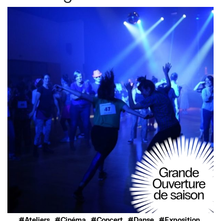
,
,
,
,
,
Ateliers
Cinéma
Concert
Danse
Exposition