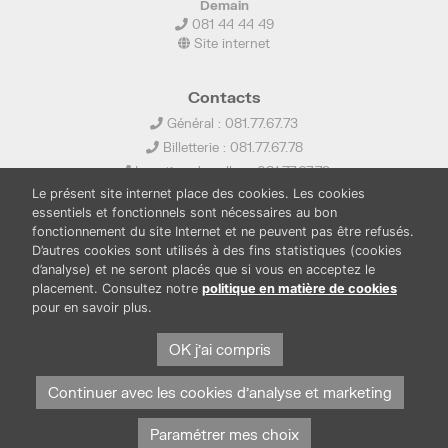
Demain
081 44 44 49
Site internet
Contacts
Général : 081.77.67.73
Billetterie : 081.77.67.78
Location de salles : 081.77.67.79
Le présent site internet place des cookies. Les cookies
info@ledelta.be
essentiels et fonctionnels sont nécessaires au bon
fonctionnement du site Internet et ne peuvent pas être refusés.
D’autres cookies sont utilisés à des fins statistiques (cookies
d’analyse) et ne seront placés que si vous en acceptez le
placement. Consultez notre
politique en matière de cookies
pour en savoir plus.
PUBLICATIONS
LOCATION DE SALLES
OK j'ai compris
PRESSE
BOUTIQUE
FONDS THIRIONET
Continuer avec les cookies d'analyse et marketing
Paramétrer mes choix