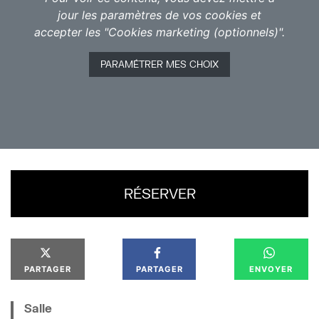
Un jour comme les autres s’annonce. « L’homme à la
jour les paramètres de vos cookies et
caméra » sillonne la ville d’Odessa, son appareil à
accepter les "Cookies marketing (optionnels)".
l’épaule. Il en saisit le rythme et, à travers lui, celui
des vies qu’il croise. Sans parole ni sous-titre, sans
PARAMÉTRER MES CHOIX
acteur ni décor, le film est une démonstration, visant
à prouver que le cinéma, quand il s’éloigne du récit,
est le seul à pouvoir rendre compte de la réalité.
RÉSERVER
PARTAGER
PARTAGER
ENVOYER
Salle