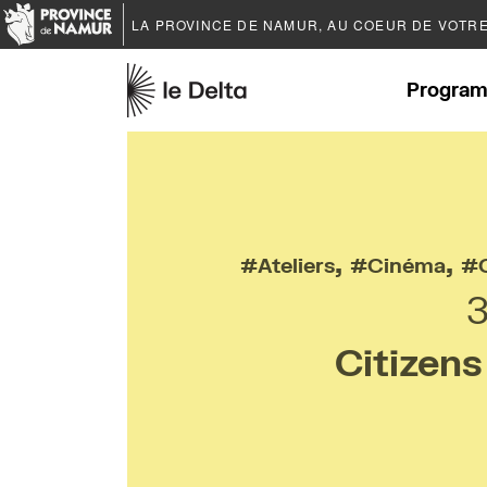
LA PROVINCE DE
NAMUR
, AU COEUR DE VOTR
Program
,
,
Ateliers
Cinéma
3
Citizens