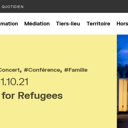
E QUOTIDIEN
mation
Médiation
Tiers-lieu
Territoire
Hor
,
,
Concert
Conférence
Famille
1.10.21
 for Refugees