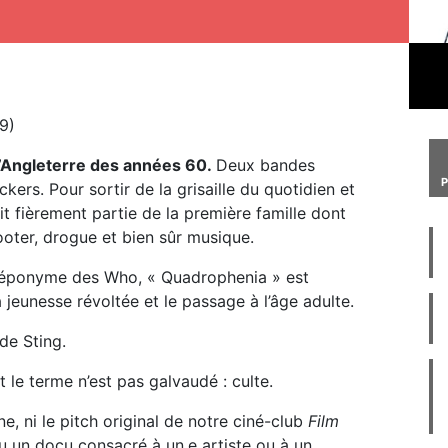
9)
l’Angleterre des années 60
.
Deux bandes
ckers. Pour sortir de la grisaille du quotidien et
it fièrement partie de la première famille dont
cooter, drogue et bien sûr musique.
t éponyme des Who, « Quadrophenia » est
 jeunesse révoltée et le passage à l’âge adulte.
de Sting.
t le terme n’est pas galvaudé : culte.
, ni le pitch original de notre ciné-club
Film
ou un docu consacré à un.e artiste ou à un