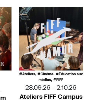
,
,
Ateliers
Cinéma
Éducation aux
,
médias
FIFF
28.09.26
2.10.26
–
Ateliers FIFF Campus
ilm
e