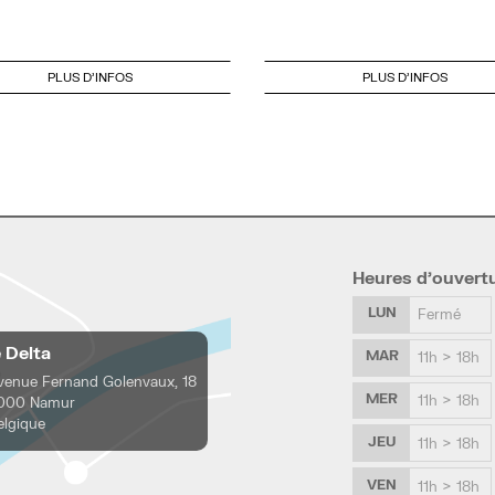
PLUS D'INFOS
PLUS D'INFOS
Heures d’ouvert
LUN
Fermé
e Delta
MAR
11h > 18h
venue Fernand Golenvaux, 18
MER
11h > 18h
000 Namur
elgique
JEU
11h > 18h
VEN
11h > 18h