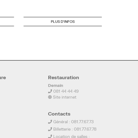
PLUS D'INFOS
ure
Restauration
Demain
081 44 44 49
Site internet
Contacts
Général : 081.77.67.73
Billetterie : 081.77.67.78
Location de salles :