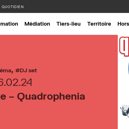
E QUOTIDIEN
mation
Médiation
Tiers-lieu
Territoire
Hor
,
néma
DJ set
6.02.24
se – Quadrophenia