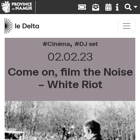
,
Cinéma
DJ set
02.02.23
Come on, film the Noise
– White Riot