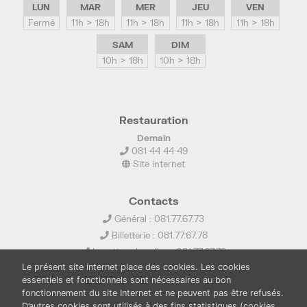
LUN
MAR
MER
JEU
VEN
Fermé
11h > 18h
11h > 18h
11h > 18h
11h > 18h
SAM
DIM
10h > 18h
10h > 18h
Restauration
Demain
081 44 44 49
Site internet
Contacts
Général : 081.77.67.73
Billetterie : 081.77.67.78
Location de salles : 081.77.67.79
Le présent site internet place des cookies. Les cookies
info@ledelta.be
essentiels et fonctionnels sont nécessaires au bon
fonctionnement du site Internet et ne peuvent pas être refusés.
D’autres cookies sont utilisés à des fins statistiques (cookies