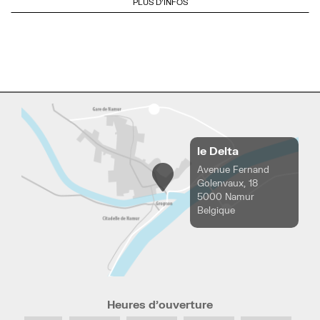
PLUS D'INFOS
le Delta
Avenue Fernand
Golenvaux, 18
5000 Namur
Belgique
Heures d’ouverture