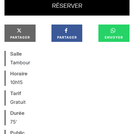
RÉSERVER
PARTAGER
PARTAGER
ENVOYER
Salle
Tambour
Horaire
10
h
15
Tarif
Gratuit
Durée
75'
Public