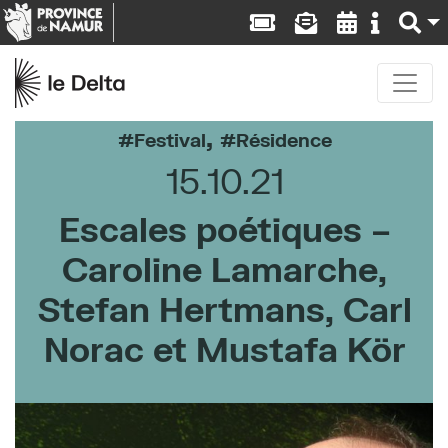
,
Festival
Résidence
15.10.21
Escales poétiques –
Caroline Lamarche,
Stefan Hertmans, Carl
Norac et Mustafa Kör