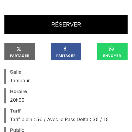
RÉSERVER
PARTAGER
PARTAGER
ENVOYER
Salle
Tambour
Horaire
20
h
00
Tarif
Tarif plein : 5€ / Avec le Pass Delta : 3€ / 1€
Public