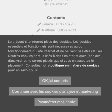
Site internet
Contacts
Général : 081.77.67.73
Billetterie : 081.77.67.78
Location de salles : 081.77.67.79
Le présent site internet place des cookies. Les cookies
info@ledelta.be
essentiels et fonctionnels sont nécessaires au bon
fonctionnement du site Internet et ne peuvent pas être refusés.
D’autres cookies sont utilisés à des fins statistiques (cookies
d’analyse) et ne seront placés que si vous en acceptez le
placement. Consultez notre
politique en matière de cookies
pour en savoir plus.
PUBLICATIONS
LOCATION DE SALLES
PRESSE
BOUTIQUE
FONDS THIRIONET
OK j'ai compris
Continuer avec les cookies d'analyse et marketing
Paramétrer mes choix
Protection des données et cookies
Mentions légales
© Province de Namur. Tous droits réservés.