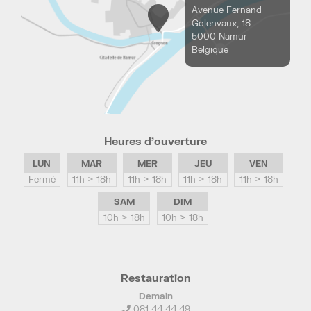
Avenue Fernand
Golenvaux, 18
5000 Namur
Belgique
Heures d’ouverture
LUN
MAR
MER
JEU
VEN
Fermé
11h > 18h
11h > 18h
11h > 18h
11h > 18h
SAM
DIM
10h > 18h
10h > 18h
Restauration
Demain
081 44 44 49