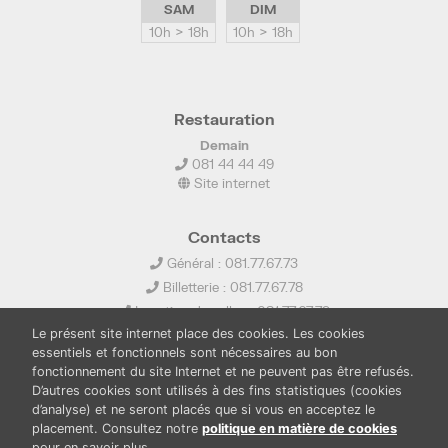
SAM
DIM
10h > 18h
10h > 18h
Restauration
Demain
081 44 44 49
Site internet
Contacts
Général : 081.77.67.73
Billetterie : 081.77.67.78
Location de salles : 081.77.67.79
Le présent site internet place des cookies. Les cookies
info@ledelta.be
essentiels et fonctionnels sont nécessaires au bon
fonctionnement du site Internet et ne peuvent pas être refusés.
D’autres cookies sont utilisés à des fins statistiques (cookies
d’analyse) et ne seront placés que si vous en acceptez le
placement. Consultez notre
politique en matière de cookies
pour en savoir plus.