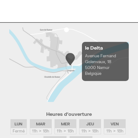
le Delta
Avenue Fernand
Golenvaux, 18
5000 Namur
Belgique
Heures d’ouverture
LUN
MAR
MER
JEU
VEN
Fermé
11h > 18h
11h > 18h
11h > 18h
11h > 18h