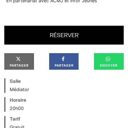
En partenariat avec ACMJ et Infor Jeunes
RÉSERVER
PARTAGER
PARTAGER
ENVOYER
Salle
Médiator
Horaire
20
h
00
Tarif
Gratuit