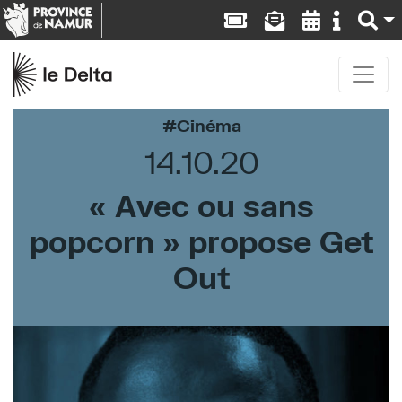
Cinéma
14.10.20
« Avec ou sans
popcorn » propose Get
Out