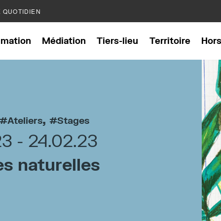
E QUOTIDIEN
mation
Médiation
Tiers-lieu
Territoire
Hor
,
Ateliers
Stages
23
24.02.23
es naturelles