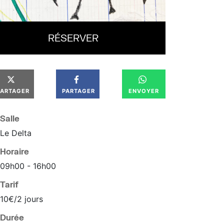
RÉSERVER
PARTAGER
PARTAGER
ENVOYER
Salle
Le Delta
Horaire
09
h
00
16
h
00
Tarif
10€/2 jours
Durée