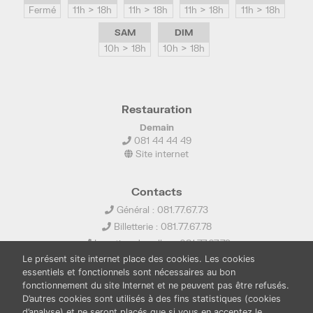
Fermé
11h > 18h
11h > 18h
11h > 18h
11h > 18h
SAM
DIM
10h > 18h
10h > 18h
Restauration
Demain
081 44 44 49
Site internet
Contacts
Général : 081.77.67.73
Billetterie : 081.77.67.78
Location de salles : 081.77.67.79
Le présent site internet place des cookies. Les cookies
info@ledelta.be
essentiels et fonctionnels sont nécessaires au bon
fonctionnement du site Internet et ne peuvent pas être refusés.
D’autres cookies sont utilisés à des fins statistiques (cookies
d’analyse) et ne seront placés que si vous en acceptez le