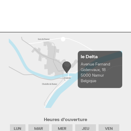
le Delta
Avenue Fernand
Golenvaux, 18
5000 Namur
Belgique
Heures d’ouverture
LUN
MAR
MER
JEU
VEN