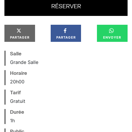
RÉSERVER
PARTAGER
PARTAGER
ENVOYER
Salle
Grande Salle
Horaire
20
h
00
Tarif
Gratuit
Durée
1h
Public