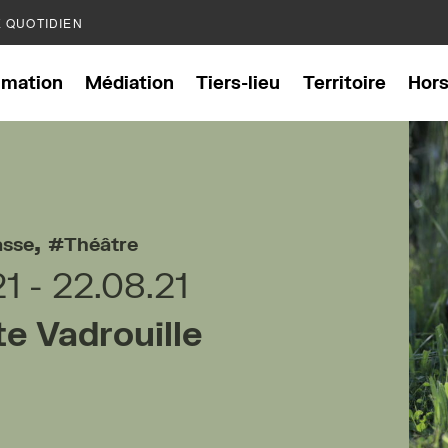
E QUOTIDIEN
mation
Médiation
Tiers-lieu
Territoire
Hor
,
asse
Théâtre
21
22.08.21
te Vadrouille