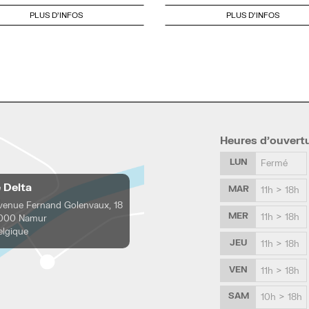
PLUS D'INFOS
PLUS D'INFOS
Heures d’ouvert
LUN
Fermé
e Delta
MAR
11h > 18h
venue Fernand Golenvaux, 18
MER
11h > 18h
000 Namur
elgique
JEU
11h > 18h
VEN
11h > 18h
SAM
10h > 18h