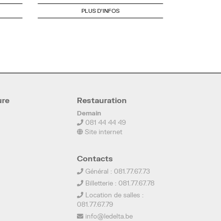
PLUS D'INFOS
ure
Restauration
Demain
081 44 44 49
Site internet
Contacts
Général : 081.77.67.73
Billetterie : 081.77.67.78
Location de salles :
081.77.67.79
info@ledelta.be