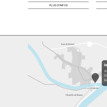
PLUS D'INFOS
l
A
5
B