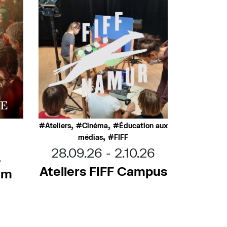
,
,
Ateliers
Cinéma
Éducation aux
,
médias
FIFF
28.09.26
2.10.26
–
Ateliers FIFF Campus
ilm
e