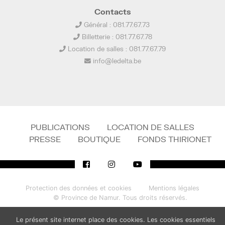
Contacts
Général : 081.77.67.73
Billetterie : 081.77.67.78
Location de salles : 081.77.67.79
info@ledelta.be
PUBLICATIONS
LOCATION DE SALLES
PRESSE
BOUTIQUE
FONDS THIRIONET
Protection des données et cookies
Mentions légales
© Province de Namur. Tous droits réservés.
Le présent site internet place des cookies. Les cookies essentiels